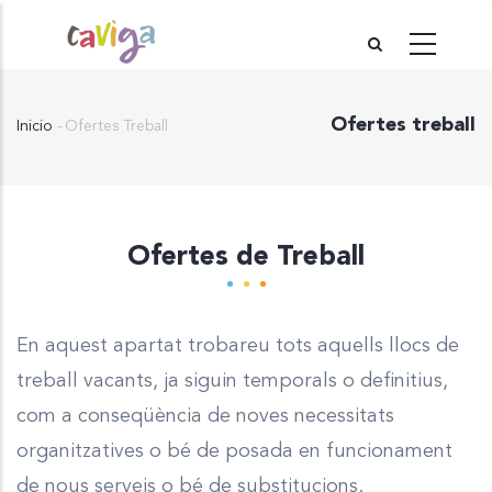
Pasar
al
contenido
Ofertes treball
principal
Inicio
-
Ofertes Treball
Sobrescribir
enlaces
de
ayuda
Ofertes de Treball
a
la
navegación
En aquest apartat trobareu tots aquells llocs de
treball vacants, ja siguin temporals o definitius,
com a conseqüència de noves necessitats
organitzatives o bé de posada en funcionament
de nous serveis o bé de substitucions.