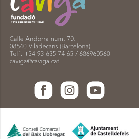
Calle Andorra num. 70.
08840 Viladecans (Barcelona)
Telf. +34 93 635 74 65 / 686960560
caviga@caviga.cat