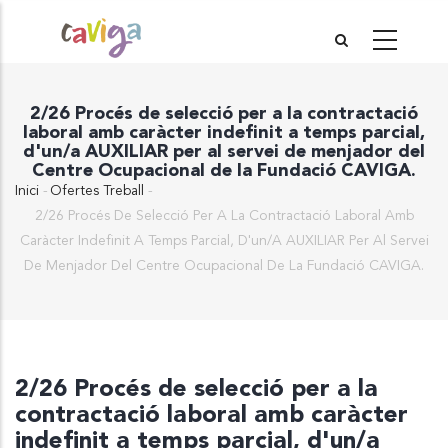
Vés
al
contingut
2/26 Procés de selecció per a la contractació
laboral amb caràcter indefinit a temps parcial,
d'un/a AUXILIAR per al servei de menjador del
Centre Ocupacional de la Fundació CAVIGA.
Inici
-
Ofertes Treball
-
Fil
2/26 Procés De Selecció Per A La Contractació Laboral Amb
d'Ariadna
Caràcter Indefinit A Temps Parcial, D'un/a AUXILIAR Per Al Servei
De Menjador Del Centre Ocupacional De La Fundació CAVIGA.
2/26 Procés de selecció per a la
contractació laboral amb caràcter
indefinit a temps parcial, d'un/a