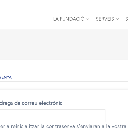
MAIN
NAVIGATION
LA FUNDACIÓ
SERVEIS
(PESTANYA
SENYA
ACTIVA)
dreça de correu electrònic
er a reinicialitzar la contrasenya s'enviaran a la vostr