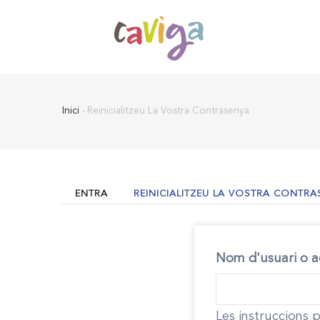
Vés
al
contingut
Inici
-
Reinicialitzeu La Vostra Contrasenya
Fil
d'Ariadna
ENTRA
REINICIALITZEU LA VOSTRA CONTRA
Primary
tabs
Nom d'usuari o a
Les instruccions p