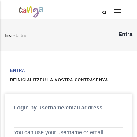
Vés
al
contingut
Entra
Inici
-
Entra
Fil
d'Ariadna
(PESTANYA
ENTRA
Primary
ACTIVA)
REINICIALITZEU LA VOSTRA CONTRASENYA
tabs
Login by username/email address
You can use your username or email