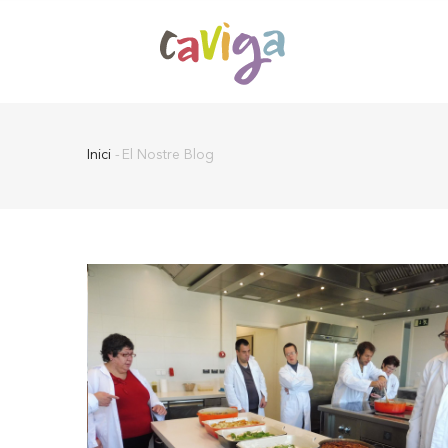
Vés
al
contingut
Inici
-
El Nostre Blog
Fil
d'Ariadna