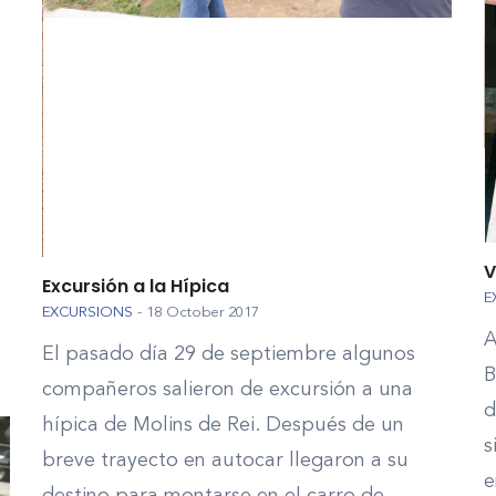
V
Excursión a la Hípica
E
EXCURSIONS
-
18 October 2017
A
El pasado día 29 de septiembre algunos
B
compañeros salieron de excursión a una
d
hípica de Molins de Rei. Después de un
s
breve trayecto en autocar llegaron a su
e