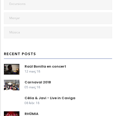
Excursions
Menjar
Música
RECENT POSTS
Raül Bonilla en concert
12 març 18
Carnaval 2018
05 març 18
Cèlia & Javi - Live in Caviga
08 febr. 18
RHÜMIA