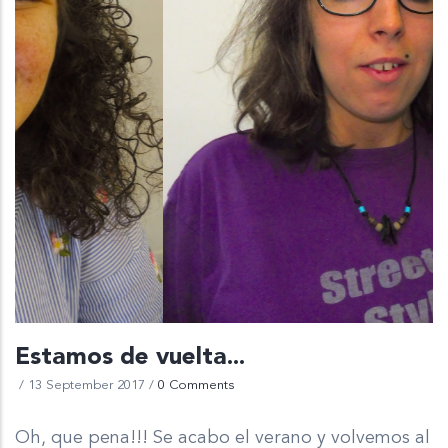
Estamos de vuelta...
/
13 September 2017
/
0 Comments
Oh, que pena!!! Se acabo el verano y volvemos al