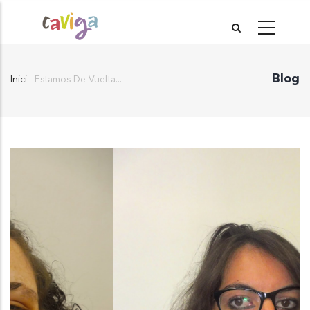
Vés
al
contingut
Blog
Inici
-
Estamos De Vuelta...
Fil
d'Ariadna