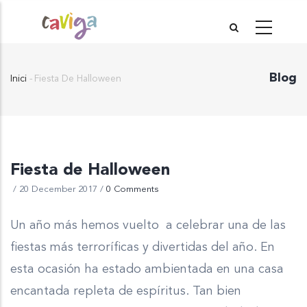
Vés
al
contingut
Blog
Inici
-
Fiesta De Halloween
Fil
d'Ariadna
Fiesta de Halloween
/
20 December 2017
/
0 Comments
Un año más hemos vuelto a celebrar una de las
fiestas más terroríficas y divertidas del año. En
esta ocasión ha estado ambientada en una casa
encantada repleta de espíritus. Tan bien