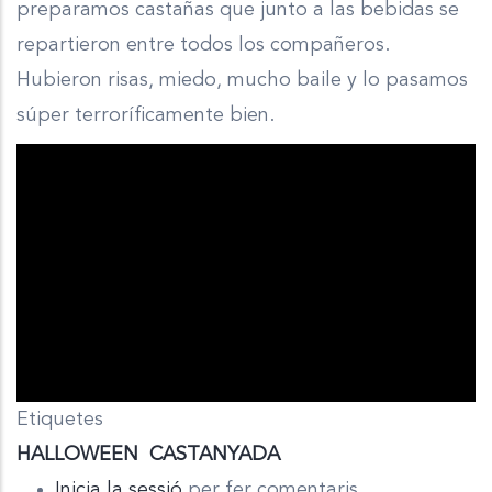
preparamos castañas que junto a las bebidas se
repartieron entre todos los compañeros.
Hubieron risas, miedo, mucho baile y lo pasamos
súper terroríficamente bien.
Etiquetes
HALLOWEEN
CASTANYADA
Inicia la sessió
per fer comentaris