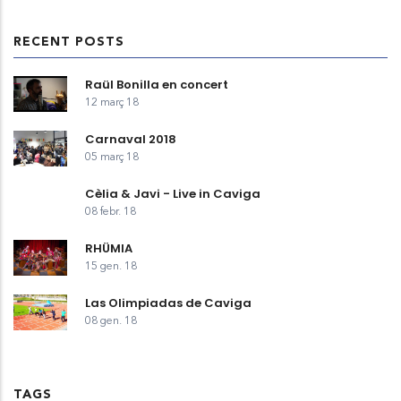
RECENT POSTS
Raül Bonilla en concert
12 març 18
Carnaval 2018
05 març 18
Cèlia & Javi - Live in Caviga
08 febr. 18
RHÜMIA
15 gen. 18
Las Olimpiadas de Caviga
08 gen. 18
TAGS