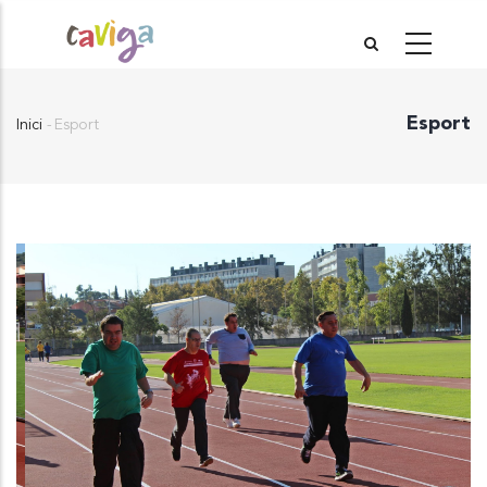
Vés
al
contingut
Esport
Inici
-
Esport
Fil
d'Ariadna