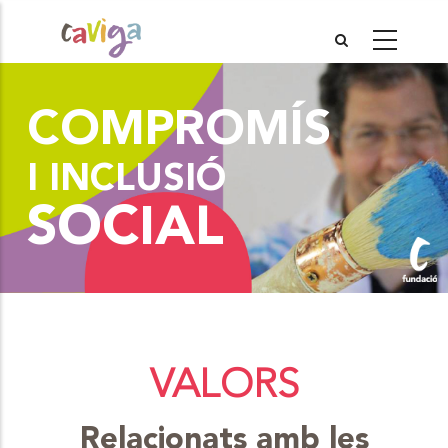
Vés
al
contingut
COMPROMÍS
I INCLUSIÓ
SOCIAL
VALORS
Relacionats amb les