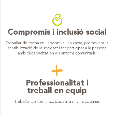
Compromís i inclusió social
Treballar de forma col·laborativa i en xarxa, promovent la
sensibilització de la societat i fer participar a la persona
amb discapacitat en els entorns comunitaris.
Professionalitat i
treball en equip
Servei de Teràpia
Treballar de forma participativa i interdisciplinar.
Ocupacional (STO)