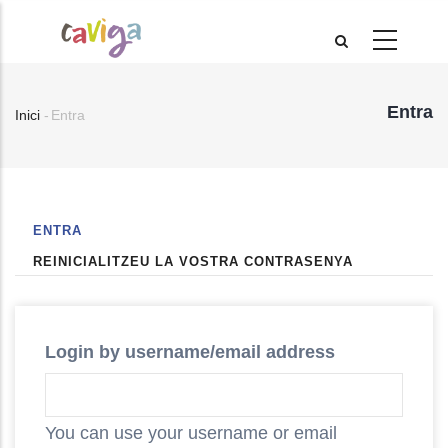
Vés
al
contingut
Entra
Inici
-
Entra
Fil
d'Ariadna
(PESTANYA
ENTRA
Primary
ACTIVA)
REINICIALITZEU LA VOSTRA CONTRASENYA
tabs
Login by username/email address
You can use your username or email